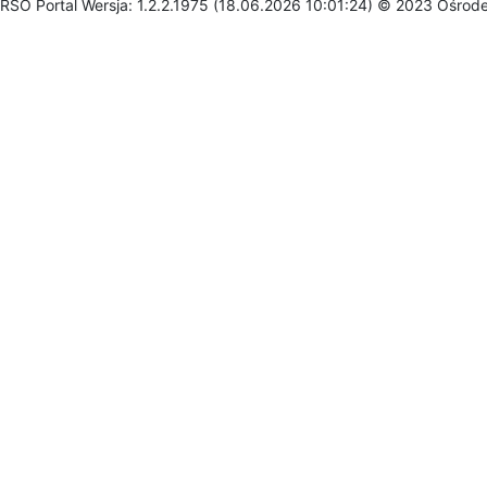
RSO Portal Wersja: 1.2.2.1975 (18.06.2026 10:01:24) © 2023 Ośrod