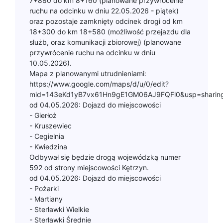
7+880 do km 8+160 (planowane przywrócenie
ruchu na odcinku w dniu 22.05.2026 - piątek)
oraz pozostaje zamknięty odcinek drogi od km
18+300 do km 18+580 (możliwość przejazdu dla
służb, oraz komunikacji zbiorowej) (planowane
przywrócenie ruchu na odcinku w dniu
10.05.2026).
Mapa z planowanymi utrudnieniami:
https://www.google.com/maps/d/u/0/edit?
mid=143eKd1yB7vx61Hn9gE1GM06AJ9FQFl0&usp=sharin
od 04.05.2026: Dojazd do miejscowości
- Gierłoż
- Kruszewiec
- Cegielnia
- Kwiedzina
Odbywał się będzie drogą wojewódzką numer
592 od strony miejscowości Kętrzyn.
od 04.05.2026: Dojazd do miejscowości
- Pożarki
- Martiany
- Sterławki Wielkie
- Sterławki Średnie