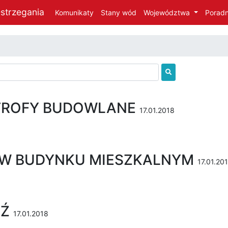
strzegania
Komunikaty
Stany wód
Województwa
Poradn
TROFY BUDOWLANE
17.01.2018
 W BUDYNKU MIESZKALNYM
17.01.20
Ź
17.01.2018