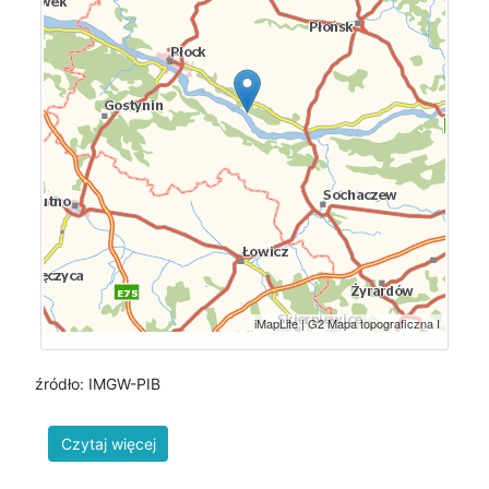
źródło: IMGW-PIB